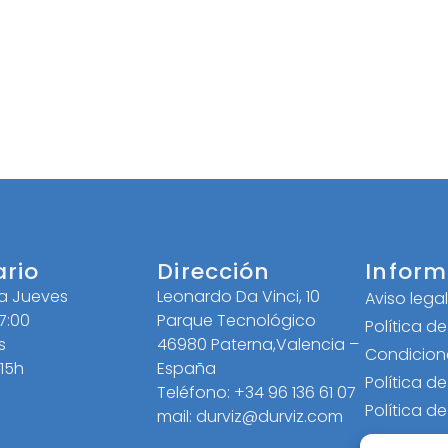
ario
Dirección
Inform
 a Jueves
Leonardo Da Vinci, 10
Aviso lega
17:00
Parque Tecnológico
Política d
s
46980 Paterna,Valencia –
Condicion
 15h
España
Política d
Teléfono: +34 96 136 61 07
Política d
mail: durviz@durviz.com