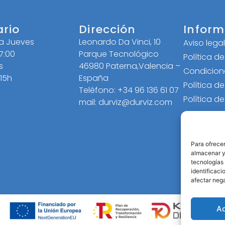
ario
Dirección
Inform
 a Jueves
Leonardo Da Vinci, 10
Aviso lega
17:00
Parque Tecnológico
Política d
s
46980 Paterna,Valencia –
Condicion
 15h
España
Política d
Teléfono: +34 96 136 61 07
Política d
mail: durviz@durviz.com
Para ofrecer
almacenar y/
tecnologías
identificaci
afectar nega
A