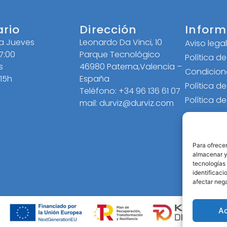
ario
Dirección
Inform
 a Jueves
Leonardo Da Vinci, 10
Aviso lega
17:00
Parque Tecnológico
Política d
s
46980 Paterna,Valencia –
Condicion
 15h
España
Política d
Teléfono: +34 96 136 61 07
Política d
mail: durviz@durviz.com
Para ofrecer
almacenar y/
tecnologías
identificaci
afectar nega
A