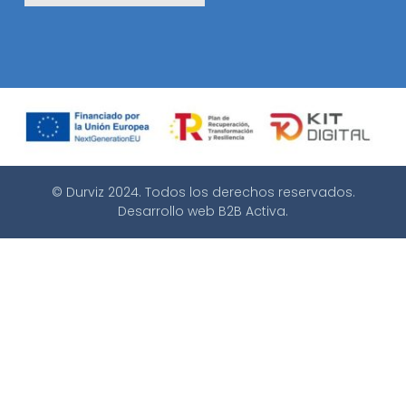
© Durviz 2024. Todos los derechos reservados.
Desarrollo web
B2B Activa
.