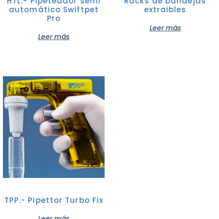
HTL.- Pipeteador semi
Racks de bandejas
automático Swiftpet
extraibles
Pro
Leer más
Leer más
TPP.- Pipettor Turbo Fix
Leer más