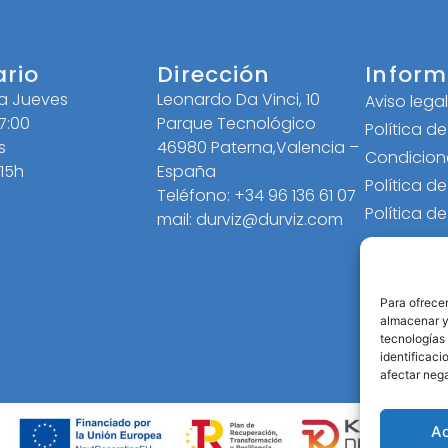
ario
Dirección
Inform
 a Jueves
Leonardo Da Vinci, 10
Aviso lega
17:00
Parque Tecnológico
Política d
s
46980 Paterna,Valencia –
Condicion
 15h
España
Política d
Teléfono: +34 96 136 61 07
Política d
mail: durviz@durviz.com
Para ofrecer
almacenar y/
tecnologías
identificaci
afectar nega
A