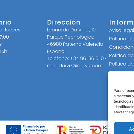
ario
Dirección
Inform
 a Jueves
Leonardo Da Vinci, 10
Aviso lega
17:00
Parque Tecnológico
Política d
s
46980 Paterna,Valencia –
Condicion
 15h
España
Política d
Teléfono: +34 96 136 61 07
Política d
mail: durviz@durviz.com
Para ofrecer
almacenar y/
tecnologías
identificaci
afectar nega
A