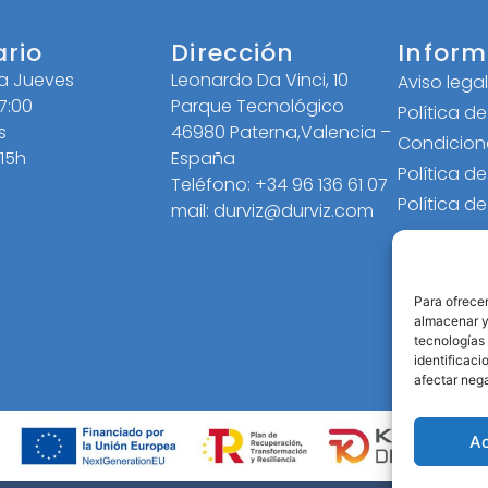
ario
Dirección
Inform
 a Jueves
Leonardo Da Vinci, 10
Aviso lega
17:00
Parque Tecnológico
Política d
s
46980 Paterna,Valencia –
Condicion
 15h
España
Política d
Teléfono: +34 96 136 61 07
Política d
mail: durviz@durviz.com
Para ofrecer
almacenar y/
tecnologías
identificaci
afectar nega
A