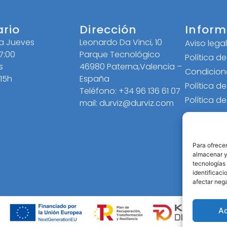
ario
Dirección
Inform
 a Jueves
Leonardo Da Vinci, 10
Aviso lega
17:00
Parque Tecnológico
Política d
s
46980 Paterna,Valencia –
Condicion
 15h
España
Política d
Teléfono: +34 96 136 61 07
Política d
mail: durviz@durviz.com
Para ofrecer
almacenar y/
tecnologías
identificaci
afectar nega
A