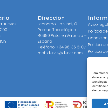
ario
Dirección
Inform
 a Jueves
Leonardo Da Vinci, 10
Aviso lega
17:00
Parque Tecnológico
Política d
s
46980 Paterna,Valencia –
Condicion
 15h
España
Política d
Teléfono: +34 96 136 61 07
Política d
mail: durviz@durviz.com
Para ofrecer
almacenar y/
tecnologías
identificaci
afectar nega
A