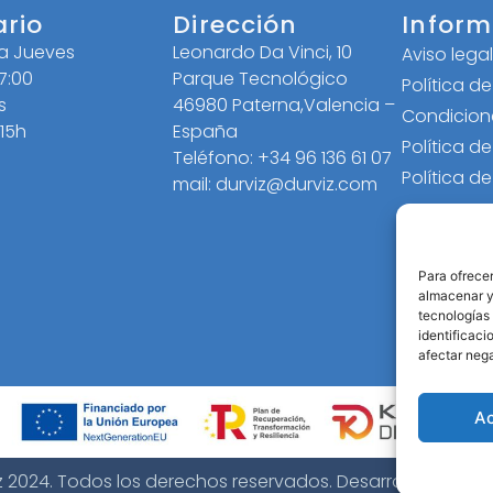
ario
Dirección
Inform
 a Jueves
Leonardo Da Vinci, 10
Aviso lega
17:00
Parque Tecnológico
Política d
s
46980 Paterna,Valencia –
Condicion
 15h
España
Política d
Teléfono: +34 96 136 61 07
Política d
mail: durviz@durviz.com
Para ofrecer
almacenar y/
tecnologías
identificaci
afectar nega
A
z 2024. Todos los derechos reservados. Desarrollo web
B2