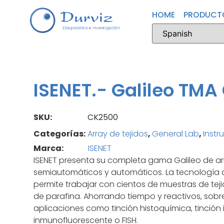
HOME
PRODUCT
ISENET.- Galileo TM
SKU:
CK2500
Categorías:
Array de tejidos
,
General Lab
,
Instr
Marca:
ISENET
ISENET presenta su completa gama Galileo de arr
semiautomáticos y automáticos. La tecnología d
permite trabajar con cientos de muestras de tej
de parafina. Ahorrando tiempo y reactivos, sob
aplicaciones como tinción histoquímica, tinció
inmunofluorescente o FISH.