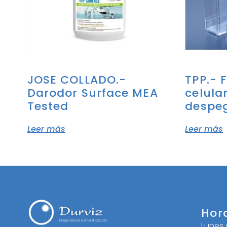
JOSE COLLADO.-
TPP.- 
Darodor Surface MEA
celula
Tested
despe
Leer más
Leer más
Hor
Lunes