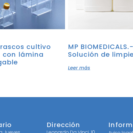
Frascos cultivo
MP BIOMEDICALS.
r con lámina
Solución de limpi
gable
Leer más
ario
Dirección
Inform
 a Jueves
Leonardo Da Vinci, 10
Aviso lega