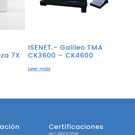
-
ISENET.- Galileo TMA
eza 7X
CK3600 – CK4600
Leer más
ación
Certificaciones
ISO 9001:2015
l