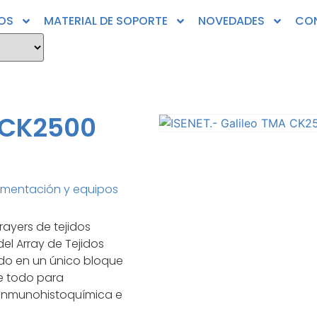
OS
MATERIAL DE SOPORTE
NOVEDADES
CO
A CK2500
umentación y equipos
ayers de tejidos
el Array de Tejidos
ido en un único bloque
re todo para
n inmunohistoquímica e