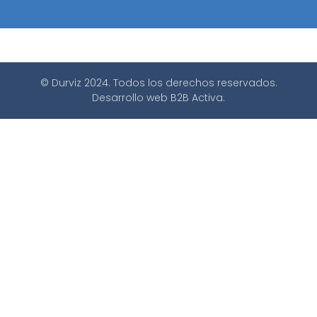
© Durviz 2024. Todos los derechos reservados.
Desarrollo web
B2B Activa
.