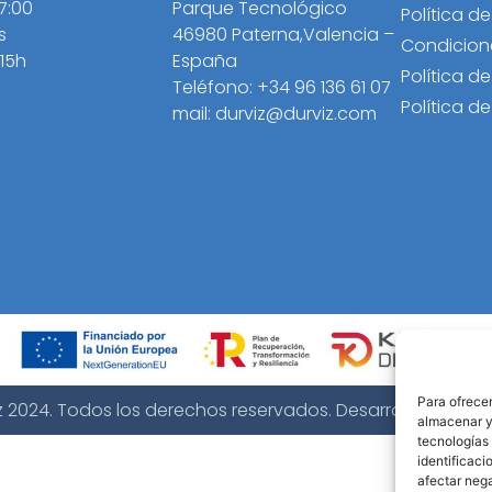
17:00
Parque Tecnológico
Política d
s
46980 Paterna,Valencia –
Condicion
 15h
España
Política d
Teléfono: +34 96 136 61 07
Política d
mail: durviz@durviz.com
Para ofrecer
z 2024. Todos los derechos reservados. Desarrollo web
B2
almacenar y/
tecnologías
identificaci
afectar nega