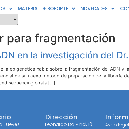
OS
MATERIAL DE SOPORTE
NOVEDADES
CO
r para fragmentación
DN en la investigación del Dr.
de la epigenética habla sobre la fragmentación del ADN y la
encial de su nuevo método de preparación de la librería de
ced sequencing costs […]
ario
Dirección
Inform
 a Jueves
Leonardo Da Vinci, 10
Aviso lega