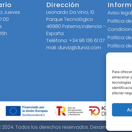
ario
Dirección
Inform
 a Jueves
Leonardo Da Vinci, 10
Aviso lega
17:00
Parque Tecnológico
Política d
s
46980 Paterna,Valencia –
Condicion
 15h
España
Política d
Teléfono: +34 96 136 61 07
Política d
mail: durviz@durviz.com
Para ofrecer
almacenar y/
tecnologías
identificaci
afectar nega
A
z 2024. Todos los derechos reservados. Desarrollo web
B2