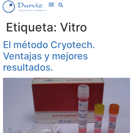
Etiqueta:
Vitro
El método Cryotech.
Ventajas y mejores
resultados.