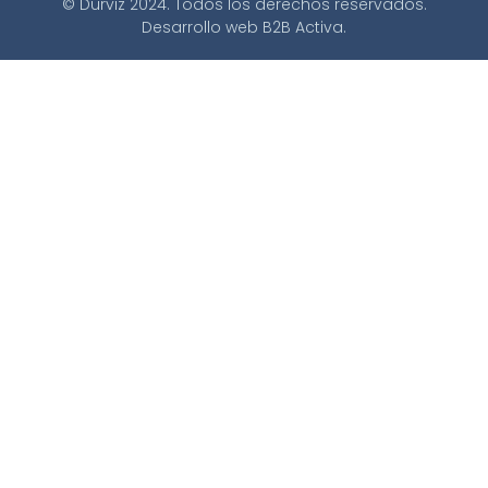
© Durviz 2024. Todos los derechos reservados.
Desarrollo web
B2B Activa
.