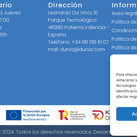
ario
Dirección
Inform
 a Jueves
Leonardo Da Vinci, 10
Aviso lega
17:00
Parque Tecnológico
Política d
s
46980 Paterna,Valencia –
Condicion
 15h
España
Política d
Teléfono: +34 96 136 61 07
Política d
mail: durviz@durviz.com
Para ofrecer
almacenar y/
tecnologías
identificaci
afectar nega
A
z 2024. Todos los derechos reservados. Desarrollo web
B2