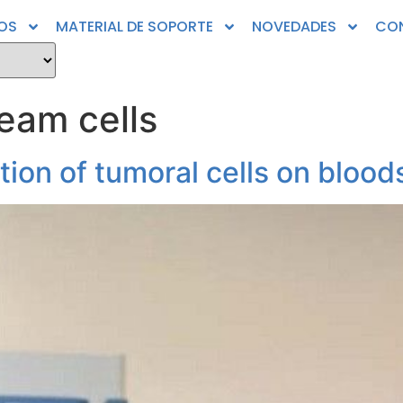
OS
MATERIAL DE SOPORTE
NOVEDADES
CO
eam cells
ction of tumoral cells on bloo