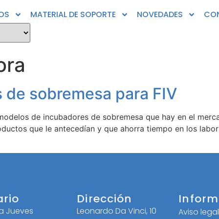
OS
MATERIAL DE SOPORTE
NOVEDADES
CO
ora
 de sobremesa para FIV
modelos de incubadores de sobremesa que hay en el mercad
ductos que le antecedían y que ahorra tiempo en los labor
ario
Dirección
Inform
 a Jueves
Leonardo Da Vinci, 10
Aviso lega