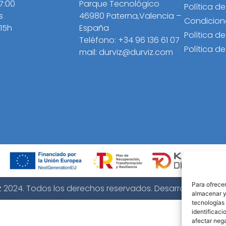
17:00
Parque Tecnológico
Política d
s
46980 Paterna,Valencia –
Condicion
 15h
España
Política d
Teléfono: +34 96 136 61 07
Política d
mail: durviz@durviz.com
Para ofrecer
z 2024. Todos los derechos reservados. Desarrollo web
B2
almacenar y/
tecnologías
identificaci
afectar nega