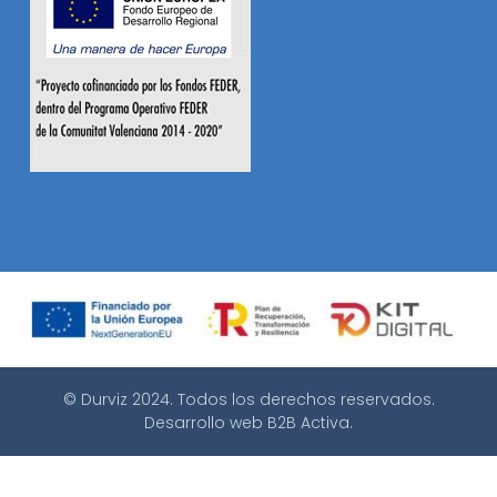
© Durviz 2024. Todos los derechos reservados.
Desarrollo web
B2B Activa
.