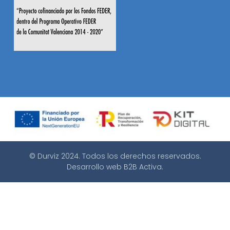
© Durviz 2024. Todos los derechos reservados.
Desarrollo web
B2B Activa
.