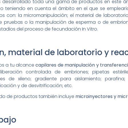
os desarrollado toda una gama de productos en este ám
o teniendo en cuenta el ámbito en el que se emplear
 con: la micromanipulación; el material de laboratorio;
de pruebas o la manipulación de esperma o de embrio
stadios del proceso de fecundación In Vitro.
 material de laboratorio y reac
os a tu alcance
capilares de manipulación y transferenc
a liberación controlada de embriones; pipetas estérile
es de xileno; gradiente para aislamiento; parafina
cación y de desvitrificación; etc.
ado de productos también incluye
microinyectores y mic
bajo