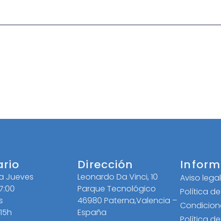
ario
Dirección
Inform
 a Jueves
Leonardo Da Vinci, 10
Aviso lega
17:00
Parque Tecnológico
Política d
s
46980 Paterna,Valencia –
Condicion
 15h
España
Política d