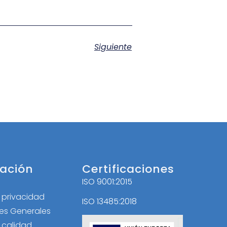
Siguiente
ación
Certificaciones
ISO 9001:2015
l
e privacidad
ISO 13485:2018
es Generales
e calidad