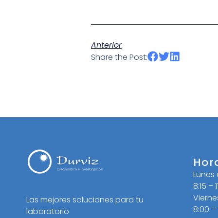
Anterior
Share the Post:
Hor
Lunes
8:15 – 
Vierne
Las mejores soluciones para tu
8:00 –
laboratorio