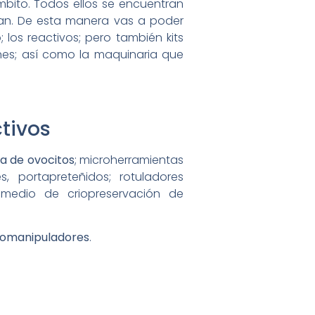
bito. Todos ellos se encuentran
ían. De esta manera vas a poder
 los reactivos; pero también kits
nes; así como la maquinaria que
tivos
ia de ovocitos
; microherramientas
s, portapreteñidos; rotuladores
; medio de criopreservación de
romanipuladores
.