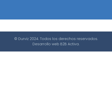
© Durviz 2024. Todos los derechos reservados.
Desarrollo web
B2B Activa
.